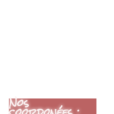
Nos
coordonées :