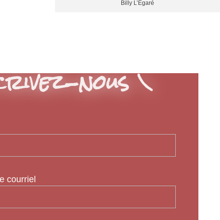
Billy L’Égaré
rivez-nous \
e courriel