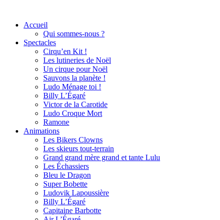
Accueil
Qui sommes-nous ?
Spectacles
Cirqu’en Kit !
Les lutineries de Noël
Un cirque pour Noël
Sauvons la planète !
Ludo Ménage toi !
Billy L’Égaré
Victor de la Carotide
Ludo Croque Mort
Ramone
Animations
Les Bikers Clowns
Les skieurs tout-terrain
Grand grand mère grand et tante Lulu
Les Échassiers
Bleu le Dragon
Super Bobette
Ludovik Lapoussière
Billy L’Égaré
Capitaine Barbotte
Air L’Égaré