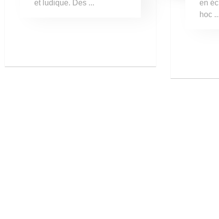
et ludique. Des ...
en éc
hoc ..