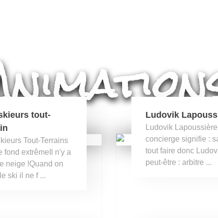
Animation
skieurs tout-
Ludovik Lapouss
ain
Ludovik Lapoussière
concierge signifie : s
kieurs Tout-Terrains
tout faire donc Ludov
e fond extrêmeIl n'y a
peut-être : arbitre ...
e neige !Quand on
e ski il ne f ...