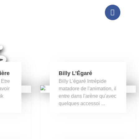
s
ière
Billy L’Égaré
 Etre
Billy L'égaré Intrépide
avoir
matadore de l'animation, il
ik
entre dans l'arène qu'avec
quelques accessoi ...