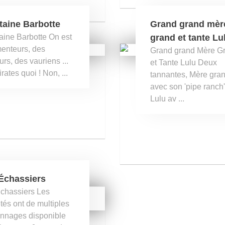
taine Barbotte
Grand grand mèr
aine Barbotte On est
grand et tante Lu
enteurs, des
Grand grand Mère G
urs, des vauriens ...
et Tante Lulu Deux
rates quoi ! Non, ...
tannantes, Mère gra
avec son 'pipe ranch'
Lulu av ...
Échassiers
chassiers Les
tés ont de multiples
nnages disponible