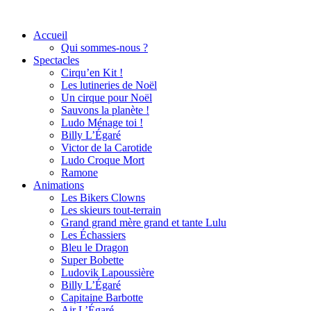
Accueil
Qui sommes-nous ?
Spectacles
Cirqu’en Kit !
Les lutineries de Noël
Un cirque pour Noël
Sauvons la planète !
Ludo Ménage toi !
Billy L’Égaré
Victor de la Carotide
Ludo Croque Mort
Ramone
Animations
Les Bikers Clowns
Les skieurs tout-terrain
Grand grand mère grand et tante Lulu
Les Échassiers
Bleu le Dragon
Super Bobette
Ludovik Lapoussière
Billy L’Égaré
Capitaine Barbotte
Air L’Égaré