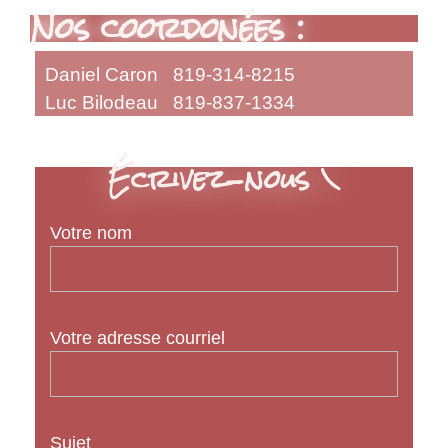
Nos coordonées :
Daniel Caron 819-314-8215
Luc Bilodeau 819-837-1334
Écrivez-nous \
Votre nom
Votre adresse courriel
Sujet