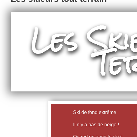
Les Ski
Te
Ski de fond extrême
Il n’y a pas de neige !
Quand on aime le ski il