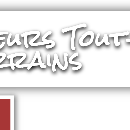
eurs Tout
rrains