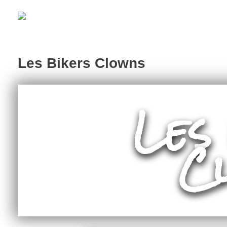
Les Bikers Clowns
Les
C