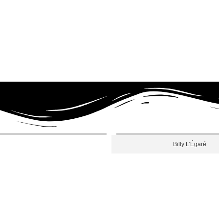
Billy L’Égaré