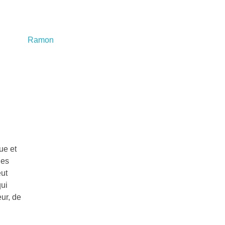
ue et
les
eut
qui
ur, de