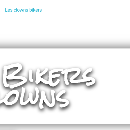
 Bikers
lowns