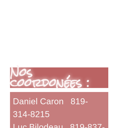
Nos
coordonées :
Daniel Caron 819-
314-8215
Luc Bilodeau 819-837-