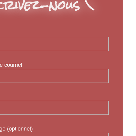
rivez-nous \
e courriel
e (optionnel)